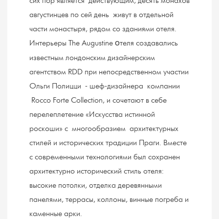
сих пор является действующим, десять монахов
августинцев по сей день живут в отдельной
части монастыря, рядом со зданиями отеля.
Интерьеры The Augustine
теля создавались
о
известным лондонским дизайнерским
агентством RDD при непосредственном участии
Ольги Полицци - шеф-дизайнера компании
Rocco Forte Collection, и сочетают в себе
перелеплетение «Искусства истинной
роскоши» с многообразием архитектурных
стилей и исторических традиции Праги. Вместе
с современными технологиями был сохранен
архитектурно исторический стиль отеля:
высокие потолки, отделка деревянными
панелями, террасы, коллоны, винные погреба и
каменные арки.