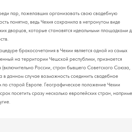
среди пар, пожелавших организовать свою свадебную
сть понятна, ведь Чехия сохранила в нетронутом виде
ких дворцов, которые становятся идеальными площадками д
ств.
оцедуре бракосочетания в Чехии является одной из самых
юченный на территории Чешской республики, признается
х (включительно России, стран бывшего Советского Союза,
ма в данном случае возможность соединить свадебное
м по старой Европе. Географическое положение Чехии
 срок посетить сразу несколько европейских стран, наприме
угие.