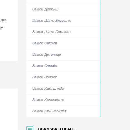
Замок Добриш
 для
Замок Шато Емниште
ит
Замок Шато Барокко
Замок Сихров
Замок Детенице
Замок Савойа
Замок Збирог
Замок Карлштейн
Замок Конопиште
Замок Кршивоклат
СВАДЬБА В ПРАГЕ