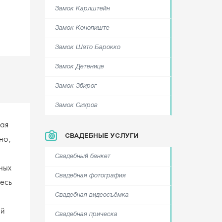
Замок Карлштейн
Замок Конопиште
Замок Шато Барокко
Замок Детенице
Замок Збирог
Замок Сихров
дая
СВАДЕБНЫЕ УСЛУГИ
но,
Свадебный банкет
ных
Свадебная фотография
есь
Свадебная видеосъёмка
ей
Свадебная прическа