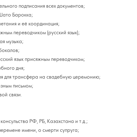
ельного подписания всех документов;
Шато Барокка;
етания и её координация;
жным переводчиком (русский язык);
ая музыка;
бокалов;
усский язык присяжным переводчиком;
ебного дня;
ля для трансфера на свадебную церемонию;
азным письмом;
ой связи.
консульства РФ, РБ, Казахстана и т.д.;
 перемене имени, о смерти супруга;