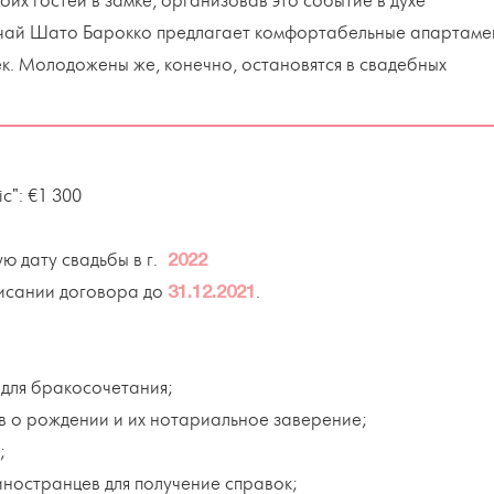
оих гостей в замке, организовав это событие в духе
лучай Шато Барокко предлагает комфортабельные апартаме
к. Молодожены же, конечно, остановятся в свадебных
c": €1 300
ю дату свадьбы в г.
2022
исании договора до
.
31.12.2021
 для бракосочетания;
тв о рождении и их нотариальное заверение;
;
иностранцев для получение справок;