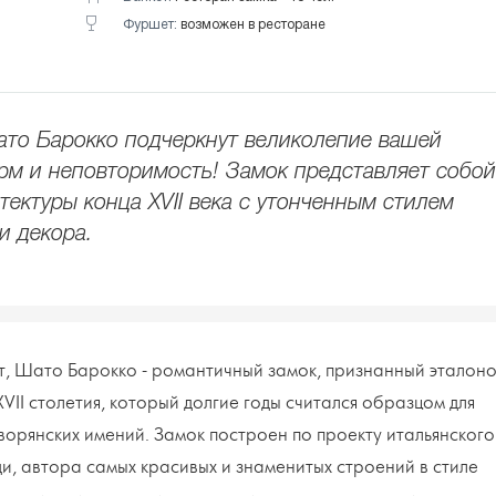
Фуршет:
возможен в ресторане
ато Барокко подчеркнут великолепие вашей
рм и неповторимость! Замок представляет собой
ектуры конца XVII века с утонченным стилем
и декора.
ют, Шато Барокко - романтичный замок, признанный эталон
II столетия, который долгие годы считался образцом для
ворянских имений. Замок построен по проекту итальянского
, автора самых красивых и знаменитых строений в стиле