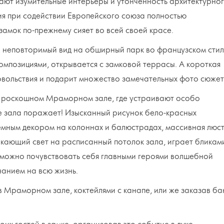
чают изумительные интерьеры и утонченность архитектурно
ия при содействии Европейского союза полностью
амок по-прежнему сияет во всей своей красе.
: неповторимый вид на обширный парк во французском стил
омпозициями, открывается с замковой террасы. А короткая
довольствия и подарит множество замечательных фото сюжет
 роскошном Мраморном зале, где устраивают особо
е зала поражает! Изысканный рисунок бело-красных
емным декором на колоннах и балюстрадах, массивная люс
ркающий свет на расписанный потолок зала, играет бликам
о можно почувствовать себя главными героями волшебной
нанием на всю жизнь.
 Мраморном зале, коктейлями с канапе, или же заказав ба