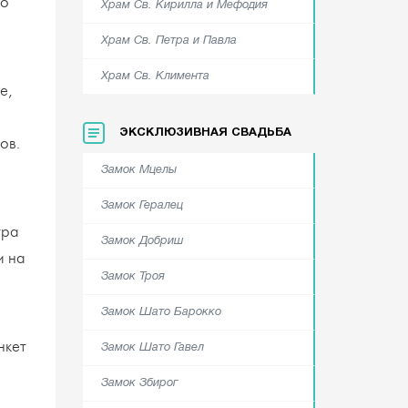
го
Храм Cв. Кирилла и Мефодия
Храм Cв. Петра и Павла
Храм Cв. Климента
е,
ЭКСКЛЮЗИВНАЯ СВАДЬБА
ов.
Замок Мцелы
Замок Гералец
тра
Замок Добриш
и на
Замок Троя
Замок Шато Барокко
нкет
Замок Шато Гавел
Замок Збирог