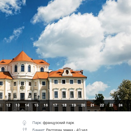
1
12
13
14
15
16
17
18
19
20
21
22
23
24
Парк:
французский парк
Банкет:
Ресторан замка - 40 чел.