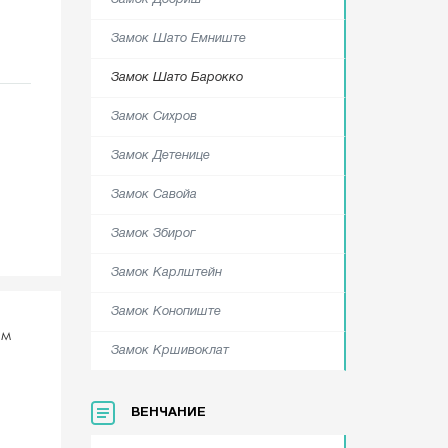
Замок Добриш
Замок Шато Емниште
Замок Шато Барокко
Замок Сихров
Замок Детенице
Замок Савойа
Замок Збирог
Замок Карлштейн
Замок Конопиште
ом
Замок Кршивоклат
ВЕНЧАНИЕ