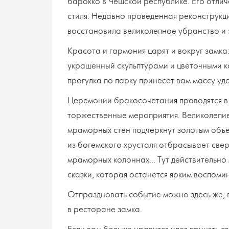
барокко в Чешской республике. Его отли
стиля. Недавно проведенная реконструкц
восстановила великолепное убранство и з
Красота и гармония царят и вокруг замка
украшенный скульптурами и цветочными к
прогулка по парку принесет вам массу у
Церемонии бракосочетания проводятся в
торжественные мероприятия. Великолепи
мраморных стен подчеркнут золотым объ
из богемского хрусталя отбрасывает све
мраморных колоннах... Тут действительн
сказки, которая останется ярким воспоми
Отпраздновать событие можно здесь же, в
в ресторане замка.