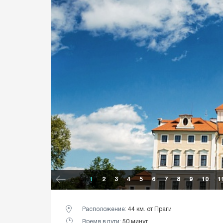
1
2
3
4
5
6
7
8
9
10
1
Расположение:
44 км. от Праги
Время в пути:
50 минут