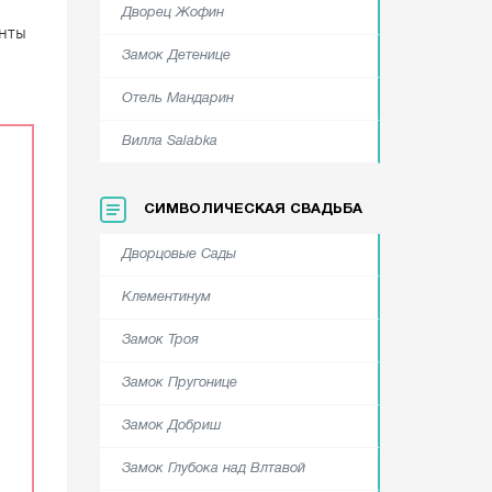
Дворец Жофин
нты
Замок Детенице
Отель Мандарин
Вилла Salabka
СИМВОЛИЧЕСКАЯ СВАДЬБА
Дворцовые Сады
Клементинум
Замок Троя
Замок Пругонице
Замок Добриш
Замок Глубока над Влтавой