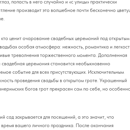
лаз, попасть в него случайно и «с улицы» практически
тление производит это волшебное почти бесконечно цвет
е.
, кто ценит очарование свадебных церемоний под открытым
 свадьбах особая атмосфера: нежность, романтика и легкост
ливые треволнения торжественного момента. Дополненная
а свадебная церемония становится необыкновенно
емое событие для всех присутствующих. Исключительным
жность проведения свадьбы в открытом гроте. Украшенный
неримских богов грот прекрасен сам по себе, но особенн
 сад закрывается для посещений, а это значит, что
о время вашего личного праздника. После окончания