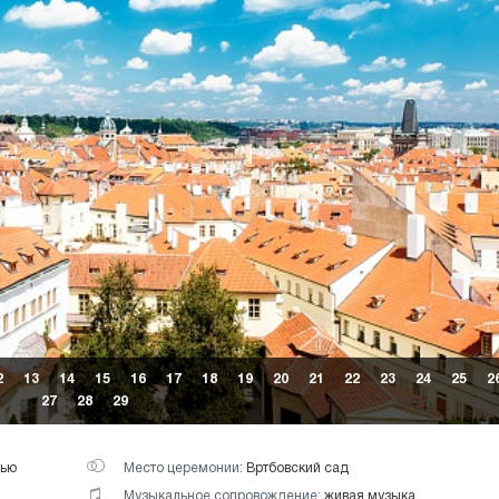
2
13
14
15
16
17
18
19
20
21
22
23
24
25
2
27
28
29
дью
Место церемонии:
Вртбовский сад
Музыкальное сопровождение:
живая музыка