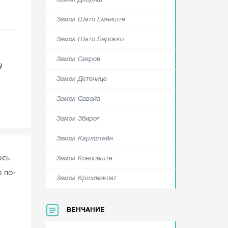
Замок Добриш
Замок Шато Емниште
Замок Шато Барокко
Замок Сихров
я
Замок Детенице
Замок Савойа
Замок Збирог
Замок Карлштейн
ось
Замок Конопиште
 по-
Замок Кршивоклат
ВЕНЧАНИЕ