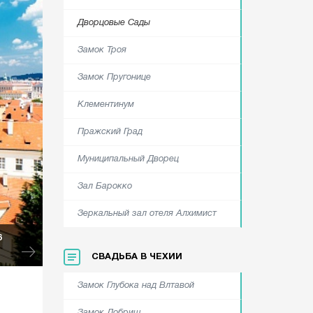
Дворцовые Сады
Замок Троя
Замок Пругонице
Клементинум
Пражский Град
Муниципальный Дворец
Зал Барокко
Зеркальный зал отеля Алхимист
6
СВАДЬБА В ЧЕХИИ
Замок Глубока над Влтавой