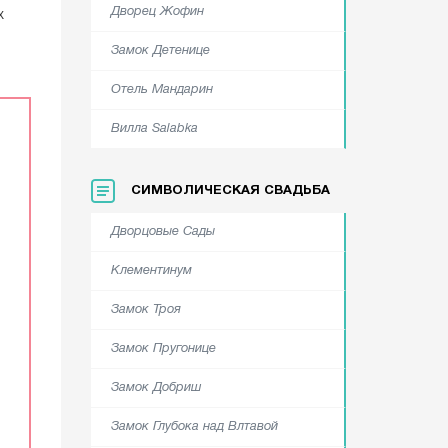
х
Дворец Жофин
Замок Детенице
Отель Мандарин
Вилла Salabka
СИМВОЛИЧЕСКАЯ СВАДЬБА
Дворцовые Сады
Клементинум
Замок Троя
Замок Пругонице
Замок Добриш
Замок Глубока над Влтавой