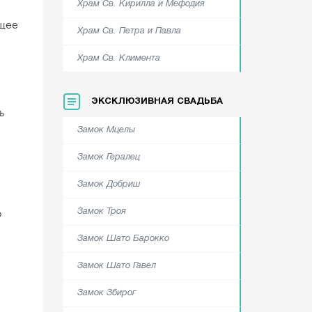
Храм Cв. Кирилла и Мефодия
ущее
Храм Cв. Петра и Павла
Храм Cв. Климента
ЭКСКЛЮЗИВНАЯ СВАДЬБА
ь
Замок Мцелы
Замок Гералец
Замок Добриш
о
Замок Троя
Замок Шато Барокко
Замок Шато Гавел
Замок Збирог