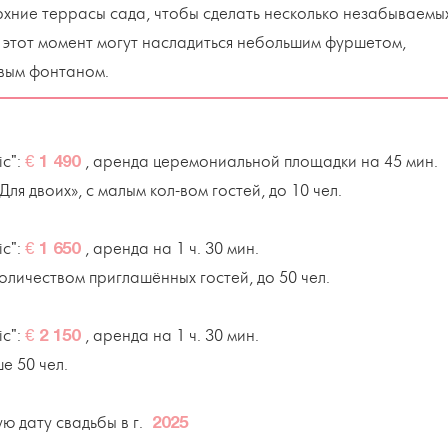
рхние террасы сада, чтобы сделать несколько незабываемы
в этот момент могут насладиться небольшим фуршетом,
вым фонтаном.
ic":
, аренда церемониальной площадки на 45 мин.
€ 1 490
ля двоих», с малым кол-вом гостей, до 10 чел.
ic":
, аренда на 1 ч. 30 мин.
€ 1 650
оличеством приглашённых гостей, до 50 чел.
ic":
, аренда на 1 ч. 30 мин.
€ 2 150
е 50 чел.
ю дату свадьбы в г.
2025