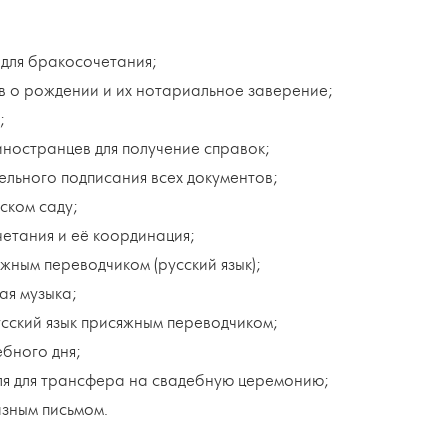
 для бракосочетания;
тв о рождении и их нотариальное заверение;
;
иностранцев для получение справок;
ельного подписания всех документов;
ском саду;
етания и её координация;
жным переводчиком (русский язык);
ая музыка;
усский язык присяжным переводчиком;
ебного дня;
ля для трансфера на свадебную церемонию;
азным письмом.