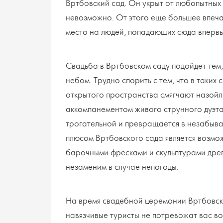
Вртбовский сад. Он укрыт от любопытных г
невозможно. От этого еще большее впеча
место на людей, попадающих сюда впервы
Свадьба в Вртбовском саду подойдет тем
небом. Трудно спорить с тем, что в таких
открытого пространства смягчают назой
аккомпанементом живого струнного дуэт
трогательной и превращается в незабыва
плюсом Вртбовского сада является возмо
барочными фресками и скульптурами древ
незаменим в случае непогоды.
На время свадебной церемонии Вртбовский
навязчивые туристы не потревожат вас в