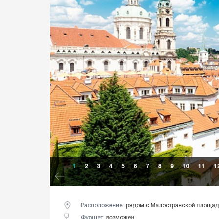
1
2
3
4
5
6
7
8
9
10
11
1
Расположение:
рядом с Малостранской площа
Фуршет:
возможен