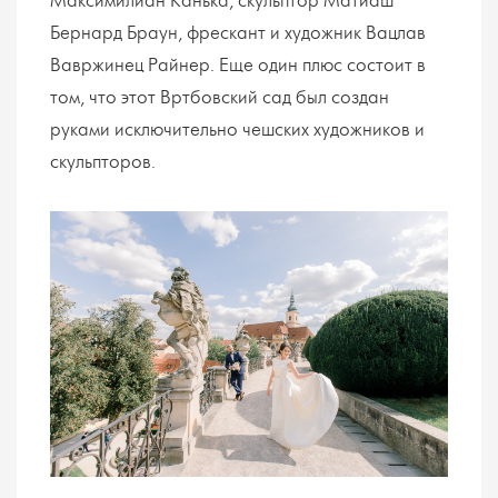
Максимилиан Канька, скульптор Матиаш
Бернард Браун, фрескант и художник Вацлав
Вавржинец Райнер. Еще один плюс состоит в
том, что этот Вртбовский сад был создан
руками исключительно чешских художников и
скульпторов.