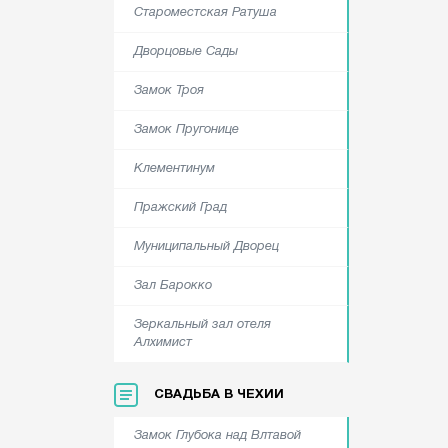
Староместская Ратуша
Дворцовые Сады
Замок Троя
Замок Пругонице
Клементинум
Пражский Град
Муниципальный Дворец
Зал Барокко
Зеркальный зал отеля
Алхимист
СВАДЬБА В ЧЕХИИ
Замок Глубока над Влтавой